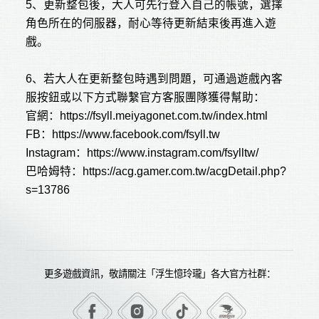
5
、更新整包後，大人可先行登入自己的帳號，選擇
角色所在的伺服器，耐心等待更新結束後再進入遊
戲。
6
、若大人在更新整包時遇到問題，可通過遊戲內客
服按鈕或以下方式聯繫官方客服團隊獲得幫助：
官網：
https://fsyll.meiyagonet.com.tw/index.html
FB
：
https://www.facebook.com/fsyll.tw
Instagram
：
https://www.instagram.com/fsylltw/
巴哈姆特：
https://acg.gamer.com.tw/acgDetail.php?
s=13786
更多遊戲資訊，敬請關注「浮生憶玲瓏」各大官方社群：