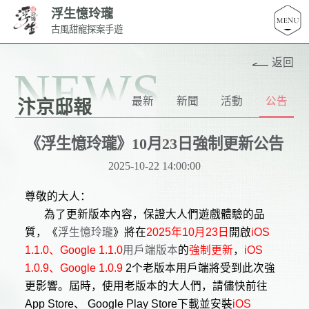
浮生憶玲瓏
古風甜寵探案手遊
返回
NEWS
最新
新聞
活動
公告
汴京邸報
《浮生憶玲瓏》10月23日強制更新公告
2025-10-22 14:00:00
尊敬的大人：
為了更新版本內容，保證大人們遊戲體驗的品
質，《
浮生憶玲瓏
》將在
2025
年
10
月
23
日
開啟
iOS
1.1.0
、
Google 1.1.0
用戶端版本
的
強制更新
，
iOS
1.0.9
、
Google 1.0.9
2
个老版本用戶端將受到此次強
更影響。屆時，使用老版本的大人們，請儘快前往
App Store
、
Google Play Store
下載並安裝
iOS