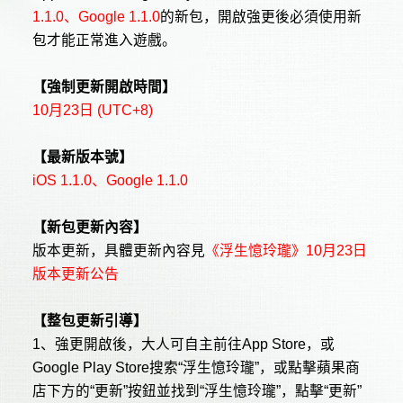
1.1.0
、
Google 1.1.0
的新包，開啟強更後必須使用新
包才能正常進入遊戲。
【強制更新開啟時間】
10
月
23
日
(UTC+8)
【最新版本號】
iOS 1.
1
.
0
、
Google 1.
1
.
0
【新包更新內容】
版本更新，具體更新內容見
《浮生憶玲瓏》
10
月
23
日
版本更新公告
【整包更新引導】
1
、強更開啟後，大人可自主前往
App Store
，或
Google Play Store
搜索“浮生憶玲瓏”，或點擊蘋果商
店下方的“更新”按鈕並找到“浮生憶玲瓏”，點擊“更新”