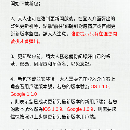
開始下載新包；
2
、大人也可在強制更新開啟後，在登入介面彈出的
整包更新引導，點擊“前往”跳轉到對應商店或官網更
新新版本整包。請大人注意，
強更提示只有在強更開
啟後才會彈出。
3
、更新整包前，請大人務必備份記錄好自己的帳
號、密碼、伺服器和角色名，以免忘記。
4
、新包下載並安裝後，大人需要先在登入介面右上
角查看用戶端版本號，若您的版本號為
iOS 1.1.0
、
Google 1.1.0
，則表示您已成功更新到最新版本的新用戶端；若您
的版本號依然為
iOS 1.0.9
、
Google 1.0.9
，則需要您
儘快按照以上步驟更新到最新版本用戶端。