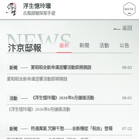
浮生憶玲瓏
古風甜寵探案手遊
返回
NEWS
最新
新聞
活動
公告
汴京邸報
夏昭昭全新命運迴響活動即將開啟
08-02
新聞
夏昭昭全新命運迴響活動即將開啟
《浮生憶玲瓏》2026年8月儲值活動
08-01
活動
《浮生憶玲瓏》2026年8月儲值活動
符通萬氣 咒解千愁——全新隨從「祝由」登場
07-22
新聞