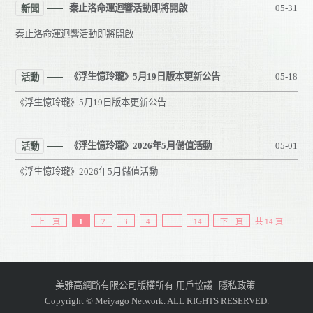
秦止洛命運迴響活動即將開啟
05-31
新聞
秦止洛命運迴響活動即將開啟
《浮生憶玲瓏》5月19日版本更新公告
05-18
活動
《浮生憶玲瓏》5月19日版本更新公告
《浮生憶玲瓏》2026年5月儲值活動
05-01
活動
《浮生憶玲瓏》2026年5月儲值活動
上一頁
1
2
3
4
...
14
下一頁
共 14 頁
美雅高網路有限公司版權所有
用戶協議
隱私政策
Copyright © Meiyago Network. ALL RIGHTS RESERVED.