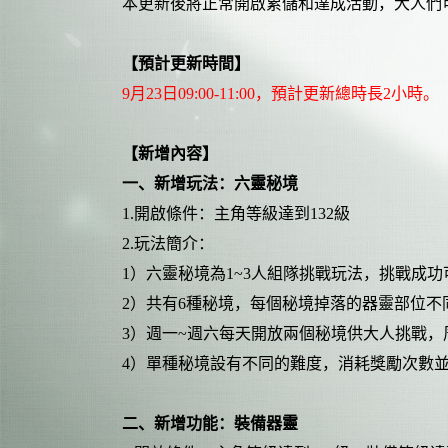
本更新後將正常開啟累儲和達成活動，大人們
【預計更新時間】
9月23
日
09:00-11:00，預計更新總時長2小時。
【新增內容】
一
、新增玩法：六靈秘境
1.開啟條件：主角等級達到132級
2.玩法簡介：
1）六靈秘境為1~3人組隊挑戰玩法，挑戰成
2）共有6種秘境，每個秘境掉落的器靈部位不
3）週一~週六每天開放兩個秘境供大人挑戰，
4）單種秘境設有不同的難度，消耗獎勵次數
二
、新增功能：裝備器靈