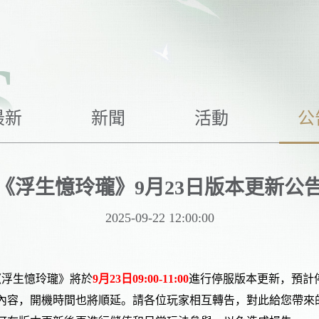
S
最新
新聞
活動
公
《浮生憶玲瓏》9月23日版本更新公
2025-09-22 12:00:00
《浮生憶玲瓏》將於
9
月
23
日
0
9
:00
-11
:00
進行停服版本更新，預計
內容，開機時間也將順延。請各位玩家相互轉告，對此給您帶來