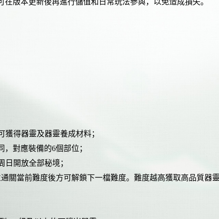
可在版本更新後再進行儲值和日常玩法參與，以免造成損失。
功可獲得器靈及器靈養成材料；
同，對應裝備的6個部位；
周日開放全部秘境；
並通關當前難度後方可解鎖下一檔難度。難度越高獲取高品質器