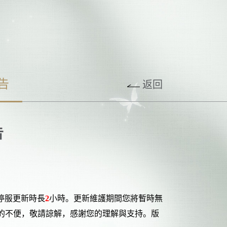
告
返回
告
停服更新時長
2
小時。更新維護期間您將暫時無
的不便，敬請諒解，感謝您的理解與支持。版