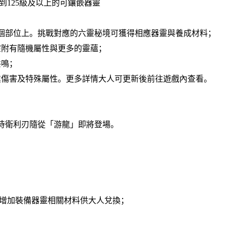
到125級及以上的可鑲嵌器靈
6個部位上。挑戰對應的六靈秘境可獲得相應器靈與養成材料；
靈附有隨機屬性與更多的靈蘊；
共鳴；
業傷害及特殊屬性。更多詳情大人可更新後前往遊戲內查看。
侍衛利刃隨從「游龍」即將登場。
時，增加裝備器靈相關材料供大人兌換；