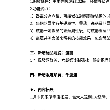
1.開啟條件：主角等級達到132級，裝備等級達
2.功能簡介：
1）器靈分為六種，可鑲嵌在對應隨從裝備的
2）每個器靈附有基礎屬性、靈蘊，高品質器
3）啟動一定數量的靈蘊屬性後，可啟動靈蘊
4）靈蘊共鳴會帶來稀有的技能效果，包含職
三、新增絕品隨從：游龍
少年風發領群英，六載鏢途剩孤魂。限定絕品
四、新增限定珍寶：千波渡
五
、內容拓展
1.月卡與限購商店拓展，當大人達到132級