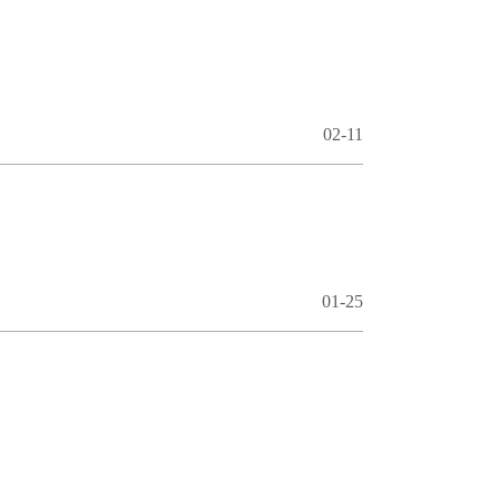
02-11
01-25